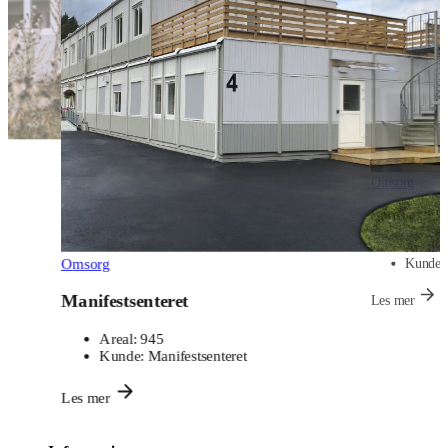
Omsorg
Sentralsyk
Areal:
5
Kunde:
Omsorg
Manifestsenteret
Les mer
Areal:
945
Kunde:
Manifestsenteret
Les mer