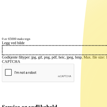
0 av 65000 maks tegn
Legg ved bilde
Godkjente filtyper: jpg, gif, png, pdf, heic, jpeg, bmp, Max. file size:
CAPTCHA
Service og vedlikehold