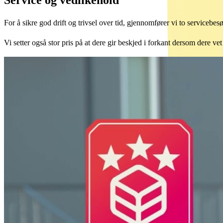
For å sikre god drift og trivsel over tid, gjennomfører vi to servicebes
Vi setter også stor pris på at dere gir beskjed i forkant dersom dere vet