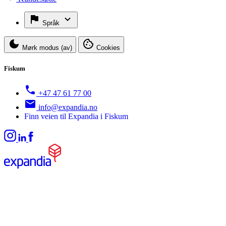
Språk
Mørk modus (av)
Cookies
Fiskum
+47 47 61 77 00
info@expandia.no
Finn veien til Expandia i Fiskum