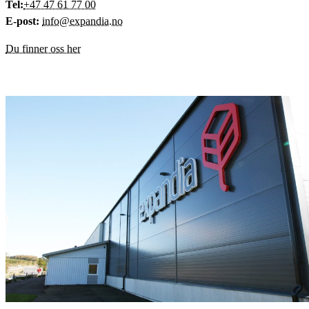
Tel:
+47 47 61 77 00
E-post:
info@expandia.no
Du finner oss her