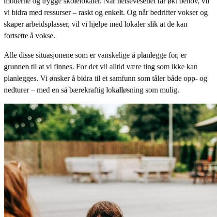
moderne og trygge skolelokaler. Når helsevesenet får økt behov, vil
vi bidra med ressurser – raskt og enkelt. Og når bedrifter vokser og
skaper arbeidsplasser, vil vi hjelpe med lokaler slik at de kan
fortsette å vokse.
Alle disse situasjonene som er vanskelige å planlegge for, er
grunnen til at vi finnes. For det vil alltid være ting som ikke kan
planlegges. Vi ønsker å bidra til et samfunn som tåler både opp- og
nedturer – med en så bærekraftig lokalløsning som mulig.