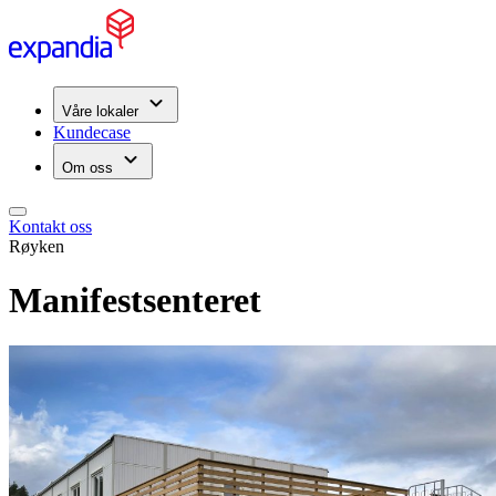
Våre lokaler
Kundecase
Om oss
Kontakt oss
Røyken
Manifestsenteret