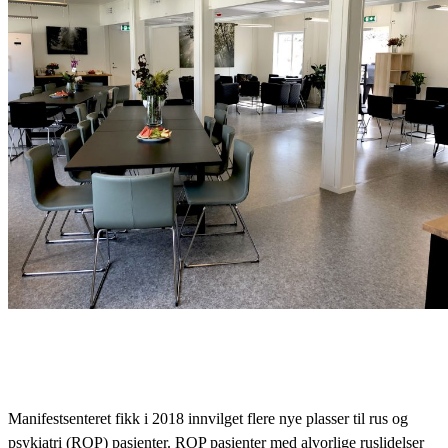
Manifestsenteret fikk i 2018 innvilget flere nye plasser til rus og
psykiatri (ROP) pasienter. ROP pasienter med alvorlige ruslidelser