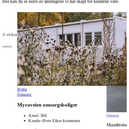
Her kan du se noen av løsningene vi har skapt for kundene våre.
 LSS-virksomhet
m
kommune
Bolig
Omsorg
Myraveien omsorgsboliger
Omsorg
Areal:
366
Kunde:
Øvre Eiker kommune
Manifestsen