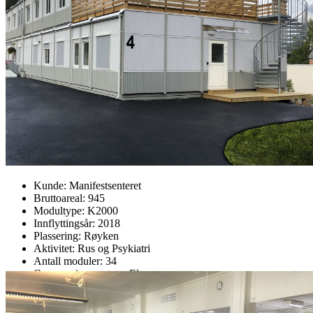
Kunde:
Manifestsenteret
Bruttoareal:
945
Modultype:
K2000
Innflyttingsår:
2018
Plassering:
Røyken
Aktivitet:
Rus og Psykiatri
Antall moduler:
34
Oppvarmingssystem:
El
Plantegning