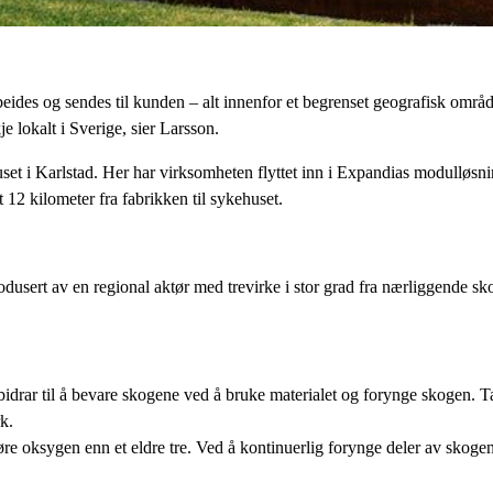
arbeides og sendes til kunden – alt innenfor et begrenset geografisk omr
je lokalt i Sverige, sier Larsson.
uset i Karlstad. Her har virksomheten flyttet inn i Expandias modulløs
 12 kilometer fra fabrikken til sykehuset.
rodusert av en regional aktør med trevirke i stor grad fra nærliggende sk
 bidrar til å bevare skogene ved å bruke materialet og forynge skogen.
k.
gjøre oksygen enn et eldre tre. Ved å kontinuerlig forynge deler av skog