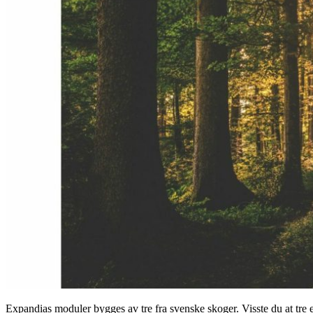
Expandias moduler bygges av tre fra svenske skoger. Visste du at tre e