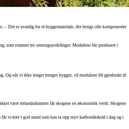
åde. – Det er uvanlig for et byggemateriale, det trengs ofte komponenter
ning, som rommer tre omsorgsavdelinger. Modulene ble produsert i
og. Og når vi ikke lenger trenger bygget, vil modulene bli gjenbrukt til
 Takket være trelastindustrien får skogene en økonomisk verdi. Skogene
en får vi trær i god stand som kan ta opp mye karbondioksid i dag og i