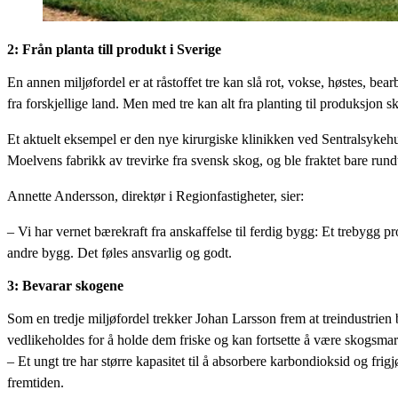
2: Från planta till produkt i Sverige
En annen miljøfordel er at råstoffet tre kan slå rot, vokse, høstes, be
fra forskjellige land. Men med tre kan alt fra planting til produksjon sk
Et aktuelt eksempel er den nye kirurgiske klinikken ved Sentralsykeh
Moelvens fabrikk av trevirke fra svensk skog, og ble fraktet bare rundt
Annette Andersson, direktør i Regionfastigheter, sier:
– Vi har vernet bærekraft fra anskaffelse til ferdig bygg: Et trebygg p
andre bygg. Det føles ansvarlig og godt.
3: Bevarar skogene
Som en tredje miljøfordel trekker Johan Larsson frem at treindustrien
vedlikeholdes for å holde dem friske og kan fortsette å være skogsmar
– Et ungt tre har større kapasitet til å absorbere karbondioksid og fri
fremtiden.