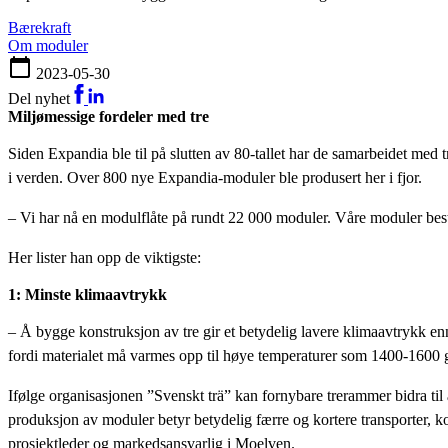
bærekraft
om moduler
2023-05-30
Del nyhet
Miljømessige fordeler med tre
Siden Expandia ble til på slutten av 80-tallet har de samarbeidet med
i verden. Over 800 nye Expandia-moduler ble produsert her i fjor.
– Vi har nå en modulflåte på rundt 22 000 moduler. Våre moduler bestå
Her lister han opp de viktigste:
1: Minste klimaavtrykk
– Å bygge konstruksjon av tre gir et betydelig lavere klimaavtrykk en
fordi materialet må varmes opp til høye temperaturer som 1400-1600 
Ifølge organisasjonen ”Svenskt trä” kan fornybare trerammer bidra til
produksjon av moduler betyr betydelig færre og kortere transporter, 
prosjektleder og markedsansvarlig i Moelven.