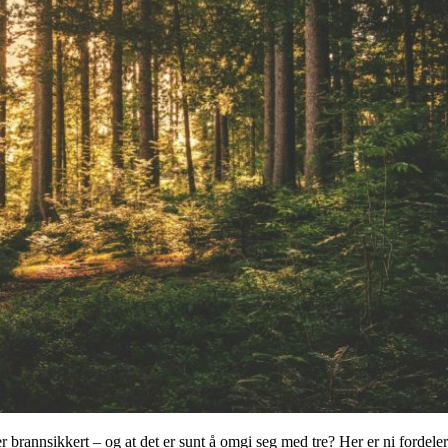
r brannsikkert – og at det er sunt å omgi seg med tre? Her er ni fordel