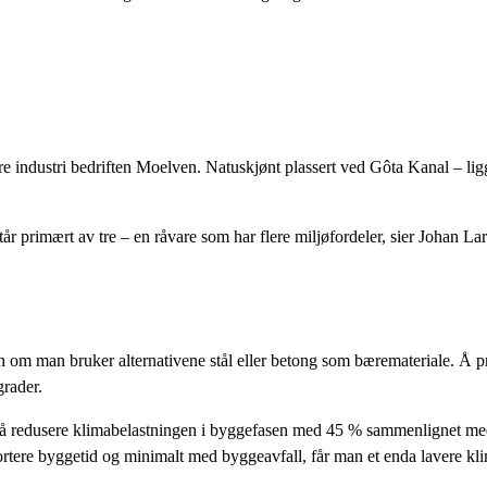
 tre industri bedriften Moelven. Natuskjønt plassert ved Gôta Kanal – l
r primært av tre – en råvare som har flere miljøfordeler, sier Johan La
n om man bruker alternativene stål eller betong som bæremateriale. Å p
grader.
 å redusere klimabelastningen i byggefasen med 45 % sammenlignet med t
kortere byggetid og minimalt med byggeavfall, får man et enda lavere k