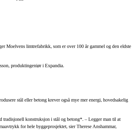
igger Moelvens limtrefabrikk, som er over 100 år gammel og den eldste
rsson, produktingeniør i Expandia.
rodusere stål eller betong krever også mye mer energi, hovedsakelig
radisjonell konstruksjon i stål og betong*. – Legger man til at
limaavtrykk for hele byggeprosjektet, sier Therese Anshammar,