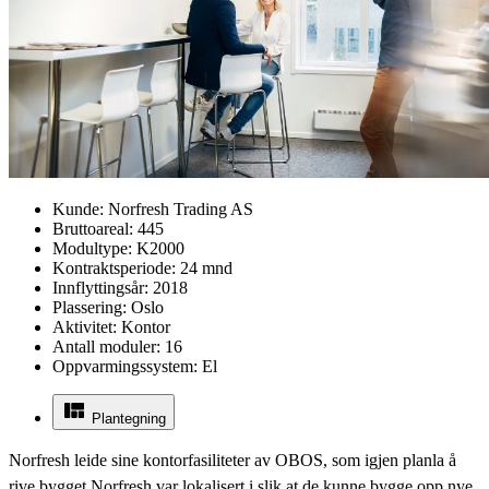
Kunde:
Norfresh Trading AS
Bruttoareal:
445
Modultype:
K2000
Kontraktsperiode:
24 mnd
Innflyttingsår:
2018
Plassering:
Oslo
Aktivitet:
Kontor
Antall moduler:
16
Oppvarmingssystem:
El
Plantegning
Norfresh leide sine kontorfasiliteter av OBOS, som igjen planla å
rive bygget Norfresh var lokalisert i slik at de kunne bygge opp nye