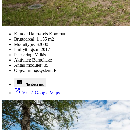
Kunde:
Halmstads Kommun
Bruttoareal:
1 155 m2
Modultype:
S2000
Innflyttingsår:
2017
Plassering:
Vallås
Aktivitet:
Barnehage
Antall moduler:
35
Oppvarmingssystem:
El
Plantegning
Vis på Google Maps