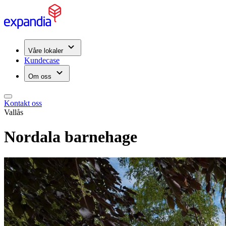
Våre lokaler
Kundecase
Om oss
Kontakt oss
Vallås
Nordala barnehage