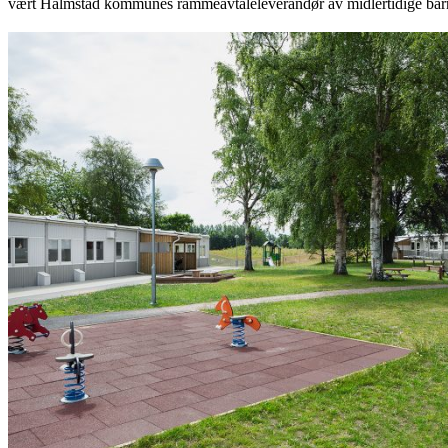
vært Halmstad kommunes rammeavtaleleverandør av midlertidige barneh